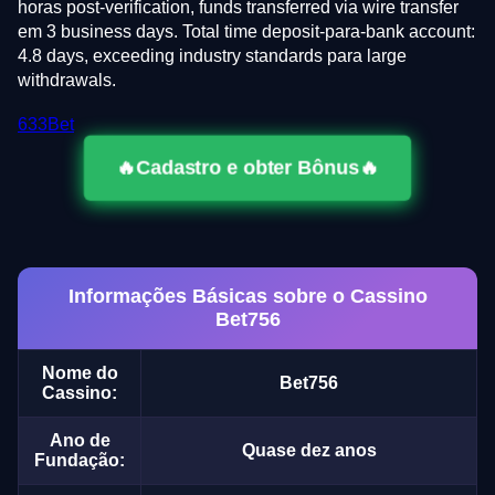
horas post-verification, funds transferred via wire transfer
em 3 business days. Total time deposit-para-bank account:
4.8 days, exceeding industry standards para large
withdrawals.
633Bet
🔥Cadastro e obter Bônus🔥
Informações Básicas sobre o Cassino
Bet756
Nome do
Bet756
Cassino:
Ano de
Quase dez anos
Fundação: