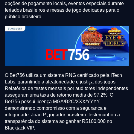
opções de pagamento locais, eventos especiais durante
feriados brasileiros e mesas de jogo dedicadas para o
público brasileiro.
O Bet756 utiliza um sistema RNG certificado pela iTech
Labs, garantindo a aleatoriedade e justiça dos jogos.
Relatórios de testes mensais por auditores independentes
asseguram uma taxa de retorno média de 97.2%. O
Bet756 possui licença MGA/B2C/XXX/YYYY,
demonstrando compromisso com a segurança e
integridade. João P., jogador brasileiro, testemunhou a
transparência do sistema ao ganhar R$100,000 no
Blackjack VIP.