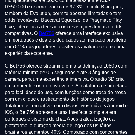
multiplicadores até 500x, com apostas entre R$5-
R$50,000 e retorno teórico de 97.3%. Infinite Blackjack,
também da Evolution, permite apostas ilimitadas e tem
odds favoráveis. Baccarat Squeeze, da Pragmatic Play
Live, intensifica a tensão com revelações lentas e odds
competitivas. O
Bet756
oferece uma interface exclusiva
em português e dealers dedicados ao mercado brasileiro,
com 85% dos jogadores brasileiros avaliando como uma
experiência excelente.
O Bet756 oferece streaming em alta definição 1080p com
latência mínima de 0.5 segundos e até 8 ângulos de
câmera para uma experiência imersiva. O áudio 3D cria
um ambiente sonoro envolvente. A plataforma é projetada
para facilidade de uso, com funções como troca de mesa
com um clique e rastreamento de histórico de jogos.
Totalmente compatível com dispositivos móveis Android e
iOS, o Bet756 apresenta uma interface completa em
português e sistema de chat. Após a atualização da
plataforma, a duração média de jogo dos usuários
brasileiros aumentou 40%. Comparado com concorrentes,