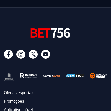
Ofertas especiais
Promoções
Aplicativo móvel