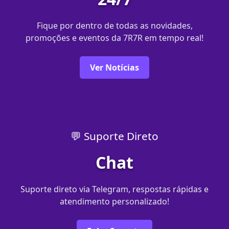
Fique por dentro de todas as novidades,
promoções e eventos da 7R7R em tempo real!
Ver Notícias
💬 Suporte Direto
Chat
Suporte direto via Telegram, respostas rápidas e
atendimento personalizado!