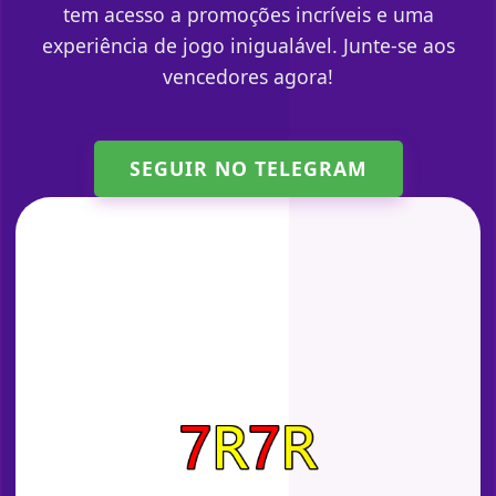
tem acesso a promoções incríveis e uma
experiência de jogo inigualável. Junte-se aos
vencedores agora!
SEGUIR NO TELEGRAM