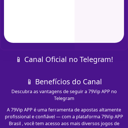
📱 Canal Oficial no Telegram!
📱 Benefícios do Canal
Descubra as vantagens de seguir a 79Vip APP no
Telegram
A 79Vip APP é uma ferramenta de apostas altamente
profissional e confiável — com a plataforma 79Vip APP
Brasil , você tem acesso aos mais diversos jogos de