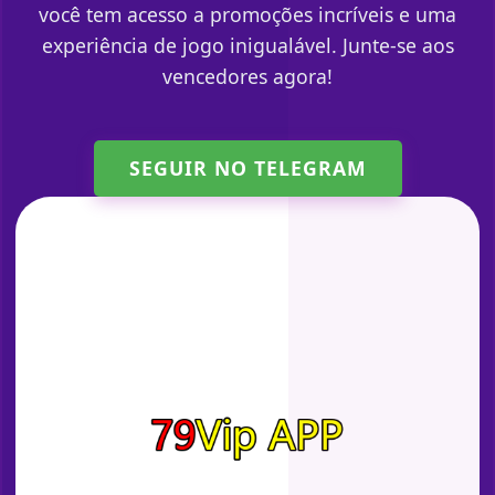
você tem acesso a promoções incríveis e uma
experiência de jogo inigualável. Junte-se aos
vencedores agora!
SEGUIR NO TELEGRAM