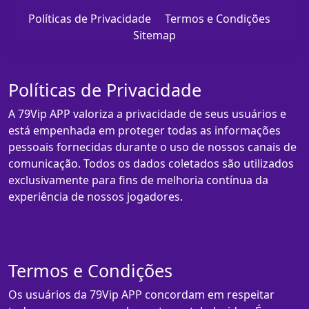
Políticas de Privacidade
Termos e Condições
Sitemap
Políticas de Privacidade
A 79Vip APP valoriza a privacidade de seus usuários e
está empenhada em proteger todas as informações
pessoais fornecidas durante o uso de nossos canais de
comunicação. Todos os dados coletados são utilizados
exclusivamente para fins de melhoria contínua da
experiência de nossos jogadores.
Termos e Condições
Os usuários da 79Vip APP concordam em respeitar