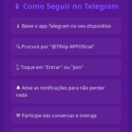
📱 Como Seguir no Telegram
📱 Baixe o app Telegram no seu dispositivo
🔍 Procure por "@79Vip APPOficial"
👆 Toque em "Entrar" ou "Join"
🔔 Ative as notificações para não perder
nada
💬 Participe das conversas e interaja