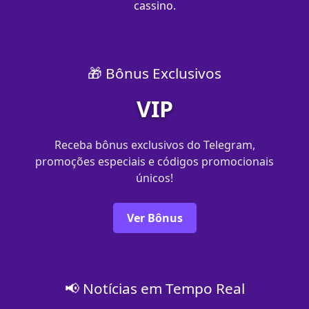
cassino.
🎁 Bônus Exclusivos
VIP
Receba bônus exclusivos do Telegram,
promoções especiais e códigos promocionais
únicos!
Ver Bônus
📢 Notícias em Tempo Real