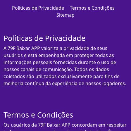
Políticas de Privacidade
Termos e Condições
Sitemap
Políticas de Privacidade
A 79F Baixar APP valoriza a privacidade de seus
usuários e está empenhada em proteger todas as
informações pessoais fornecidas durante o uso de
nossos canais de comunicação. Todos os dados
coletados são utilizados exclusivamente para fins de
melhoria contínua da experiência de nossos jogadores.
Termos e Condições
Os usuários da 79F Baixar APP concordam em respeitar