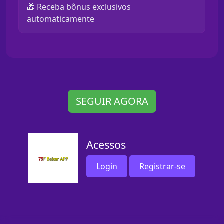
🎁 Receba bônus exclusivos
automaticamente
SEGUIR AGORA
Acessos
Login
Registrar-se