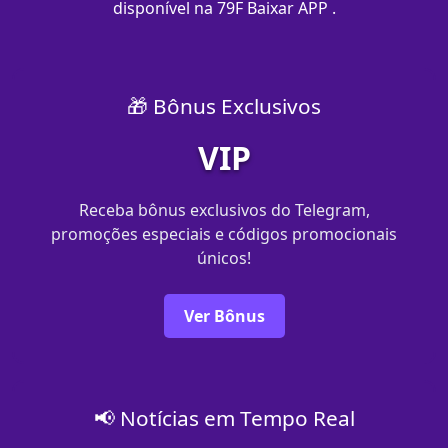
disponível na 79F Baixar APP .
🎁 Bônus Exclusivos
VIP
Receba bônus exclusivos do Telegram,
promoções especiais e códigos promocionais
únicos!
Ver Bônus
📢 Notícias em Tempo Real