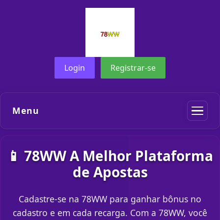
Login
Registrar-se
Menu
📱 78WW A Melhor Plataforma
de Apostas
Cadastre-se na 78WW para ganhar bônus no
cadastro e em cada recarga. Com a 78WW, você