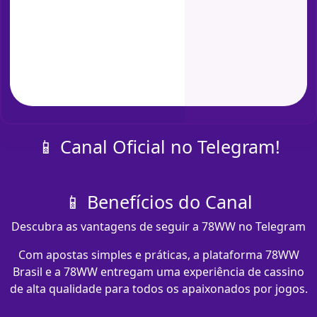
📱 Canal Oficial no Telegram!
📱 Benefícios do Canal
Descubra as vantagens de seguir a 78WW no Telegram
Com apostas simples e práticas, a plataforma 78WW
Brasil e a 78WW entregam uma experiência de cassino
de alta qualidade para todos os apaixonados por jogos.