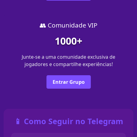
👥 Comunidade VIP
1000+
Junte-se a uma comunidade exclusiva de
jogadores e compartilhe experiências!
Entrar Grupo
📱 Como Seguir no Telegram