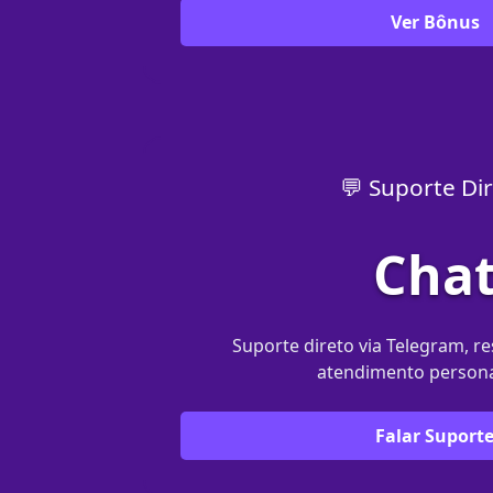
Ver Bônus
💬 Suporte Di
Cha
Suporte direto via Telegram, r
atendimento persona
Falar Suport