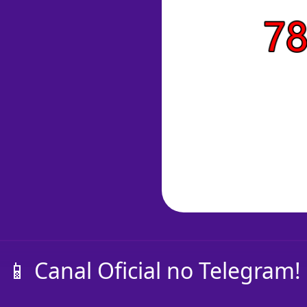
📱 Canal Oficial no Telegram!