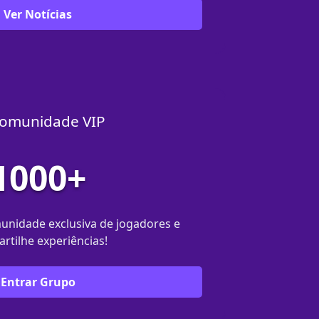
Ver Notícias
Comunidade VIP
1000+
unidade exclusiva de jogadores e
rtilhe experiências!
Entrar Grupo