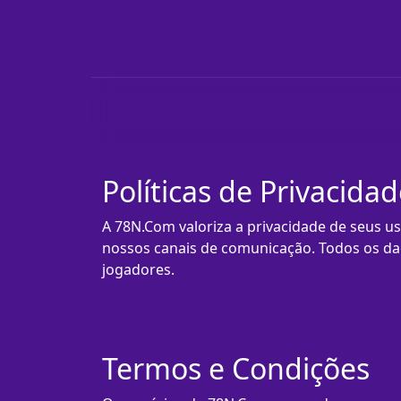
Políticas de Privacida
A 78N.Com valoriza a privacidade de seus 
nossos canais de comunicação. Todos os dad
jogadores.
Termos e Condições