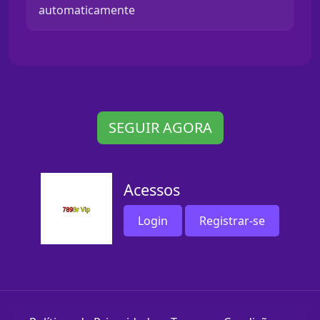
automaticamente
SEGUIR AGORA
Acessos
Login
Registrar-se