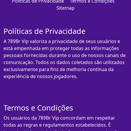
Políticas de Privacidade
Termos e Condições
Sitemap
Políticas de Privacidade
A 789Br Vip valoriza a privacidade de seus usuários e
está empenhada em proteger todas as informações
pessoais fornecidas durante o uso de nossos canais de
comunicação. Todos os dados coletados são utilizados
exclusivamente para fins de melhoria contínua da
experiência de nossos jogadores.
Termos e Condições
Os usuários da 789Br Vip concordam em respeitar
todas as regras e regulamentos estabelecidos. É