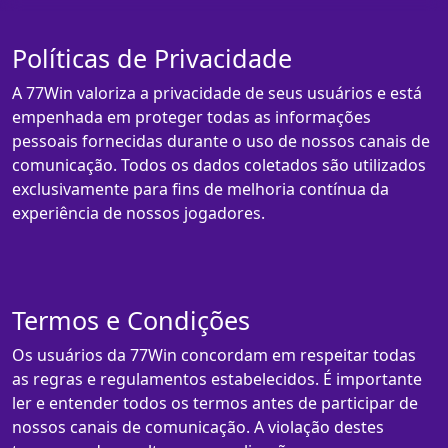
Políticas de Privacidade
A 77Win valoriza a privacidade de seus usuários e está
empenhada em proteger todas as informações
pessoais fornecidas durante o uso de nossos canais de
comunicação. Todos os dados coletados são utilizados
exclusivamente para fins de melhoria contínua da
experiência de nossos jogadores.
Termos e Condições
Os usuários da 77Win concordam em respeitar todas
as regras e regulamentos estabelecidos. É importante
ler e entender todos os termos antes de participar de
nossos canais de comunicação. A violação destes