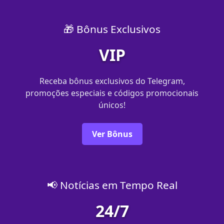
🎁 Bônus Exclusivos
VIP
Receba bônus exclusivos do Telegram,
promoções especiais e códigos promocionais
únicos!
Ver Bônus
📢 Notícias em Tempo Real
24/7