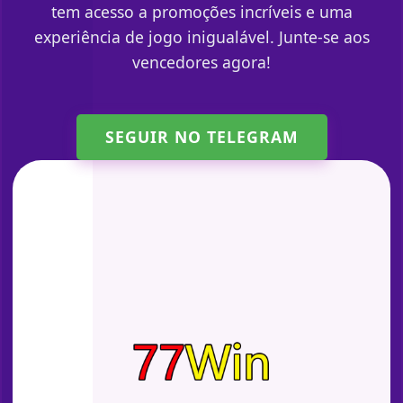
tem acesso a promoções incríveis e uma
experiência de jogo inigualável. Junte-se aos
vencedores agora!
SEGUIR NO TELEGRAM