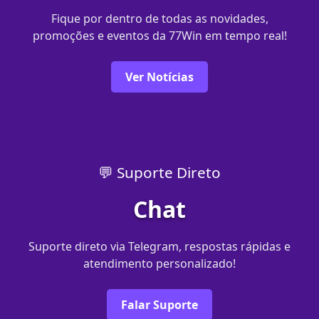
Fique por dentro de todas as novidades,
promoções e eventos da 77Win em tempo real!
Ver Notícias
💬 Suporte Direto
Chat
Suporte direto via Telegram, respostas rápidas e
atendimento personalizado!
Falar Suporte