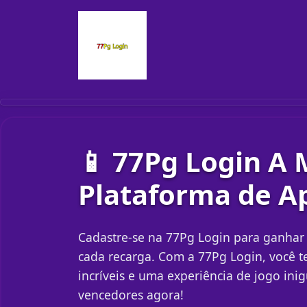
📱 77Pg Login A 
Plataforma de A
Cadastre-se na 77Pg Login para ganhar
cada recarga. Com a 77Pg Login, você 
incríveis e uma experiência de jogo inig
vencedores agora!