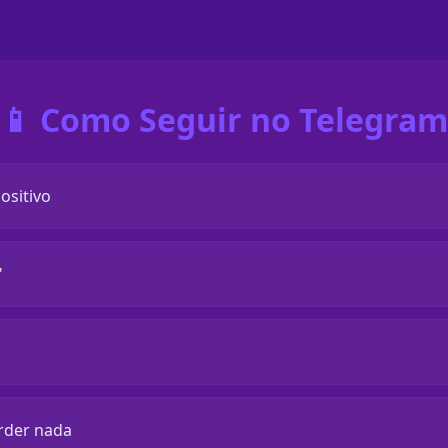
📱 Como Seguir no Telegram
ositivo
"
erder nada