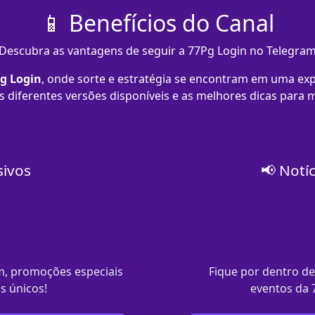
📱 Benefícios do Canal
Descubra as vantagens de seguir a 77Pg Login no Telegra
g Login
, onde sorte e estratégia se encontram em uma exp
s diferentes versões disponíveis e as melhores dicas para 
sivos
📢 Notí
m, promoções especiais
Fique por dentro d
s únicos!
eventos da 