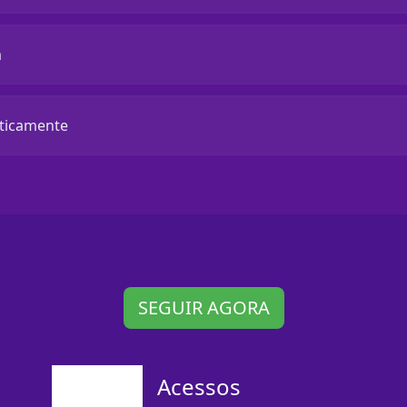
a
aticamente
SEGUIR AGORA
Acessos