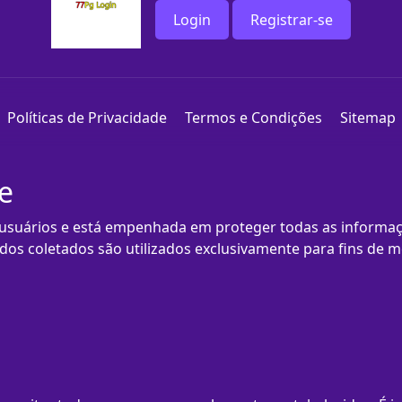
Login
Registrar-se
Políticas de Privacidade
Termos e Condições
Sitemap
de
s usuários e está empenhada em proteger todas as informa
os coletados são utilizados exclusivamente para fins de m