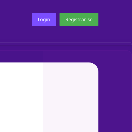
Login
Registrar-se