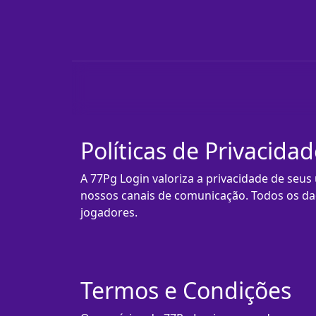
Políticas de Privacida
A 77Pg Login valoriza a privacidade de seu
nossos canais de comunicação. Todos os dad
jogadores.
Termos e Condições