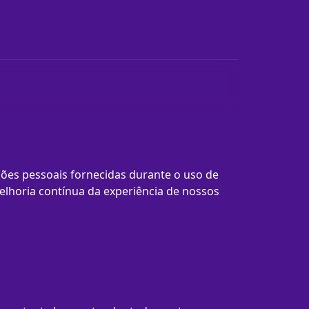
ções pessoais fornecidas durante o uso de
elhoria contínua da experiência de nossos