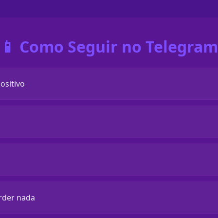
📱 Como Seguir no Telegram
ositivo
erder nada