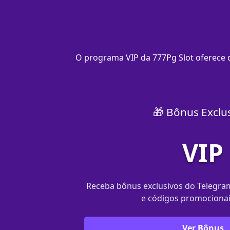
O programa VIP da 777Pg Slot oferece d
🎁 Bônus Exclu
VIP
Receba bônus exclusivos do Telegra
e códigos promocionai
Ver Bônus