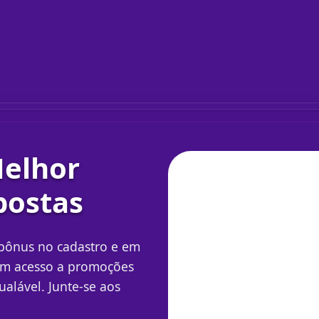
Melhor
postas
 bônus no cadastro e em
tem acesso a promoções
ualável. Junte-se aos