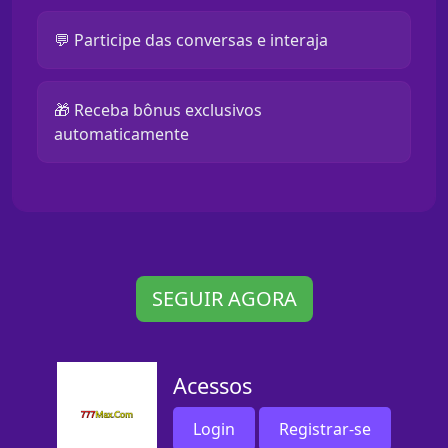
💬 Participe das conversas e interaja
🎁 Receba bônus exclusivos
automaticamente
SEGUIR AGORA
Acessos
Login
Registrar-se