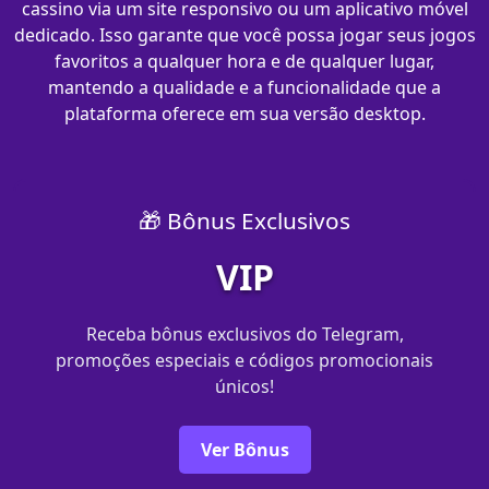
cassino via um site responsivo ou um aplicativo móvel
dedicado. Isso garante que você possa jogar seus jogos
favoritos a qualquer hora e de qualquer lugar,
mantendo a qualidade e a funcionalidade que a
plataforma oferece em sua versão desktop.
🎁 Bônus Exclusivos
VIP
Receba bônus exclusivos do Telegram,
promoções especiais e códigos promocionais
únicos!
Ver Bônus