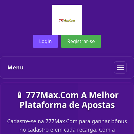
Login
Registrar-se
Menu
📱 777Max.Com A Melhor
Plataforma de Apostas
Cadastre-se na 777Max.Com para ganhar bônus
no cadastro e em cada recarga. Com a