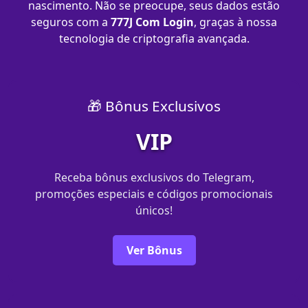
nascimento. Não se preocupe, seus dados estão
seguros com a
777J Com Login
, graças à nossa
tecnologia de criptografia avançada.
🎁 Bônus Exclusivos
VIP
Receba bônus exclusivos do Telegram,
promoções especiais e códigos promocionais
únicos!
Ver Bônus