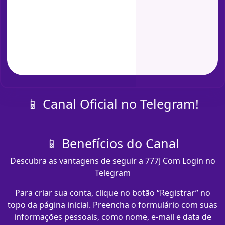
📱 Canal Oficial no Telegram!
📱 Benefícios do Canal
Descubra as vantagens de seguir a 777J Com Login no
Telegram
Para criar sua conta, clique no botão “Registrar” no
topo da página inicial. Preencha o formulário com suas
informações pessoais, como nome, e-mail e data de