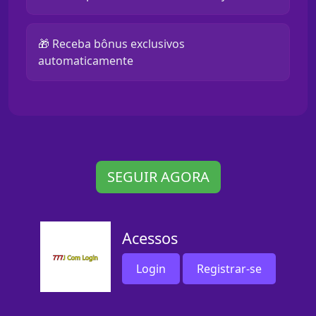
🎁 Receba bônus exclusivos
automaticamente
SEGUIR AGORA
Acessos
Login
Registrar-se