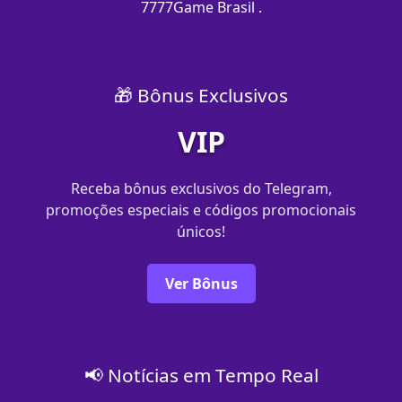
7777Game Brasil .
🎁 Bônus Exclusivos
VIP
Receba bônus exclusivos do Telegram,
promoções especiais e códigos promocionais
únicos!
Ver Bônus
📢 Notícias em Tempo Real