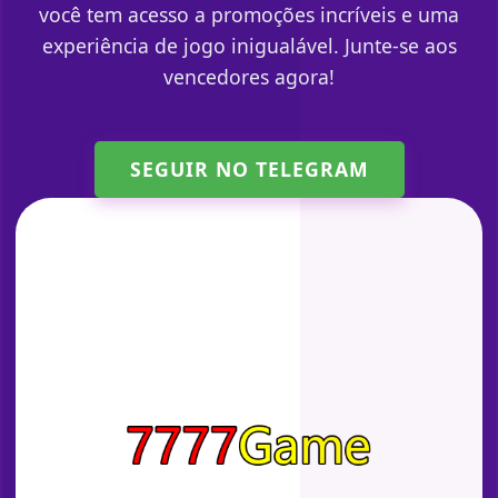
você tem acesso a promoções incríveis e uma
experiência de jogo inigualável. Junte-se aos
vencedores agora!
SEGUIR NO TELEGRAM