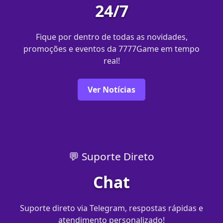
24/7
Fique por dentro de todas as novidades,
promoções e eventos da 7777Game em tempo
real!
Ver Notícias
💬 Suporte Direto
Chat
Suporte direto via Telegram, respostas rápidas e
atendimento personalizado!