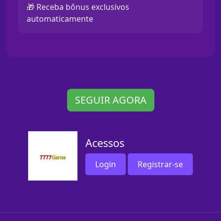
🎁 Receba bônus exclusivos
automaticamente
SEGUIR AGORA
Acessos
Login
Registrar-se