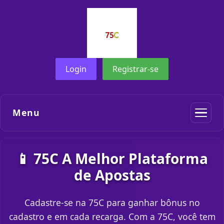
Login
Registrar-se
Menu
📱 75C A Melhor Plataforma
de Apostas
Cadastre-se na 75C para ganhar bônus no
cadastro e em cada recarga. Com a 75C, você tem