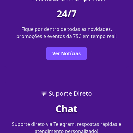
24/7
Fique por dentro de todas as novidades,
promoções e eventos da 75C em tempo real!
Ver Notícias
💬 Suporte Direto
Chat
Suporte direto via Telegram, respostas rápidas e
atendimento personalizado!