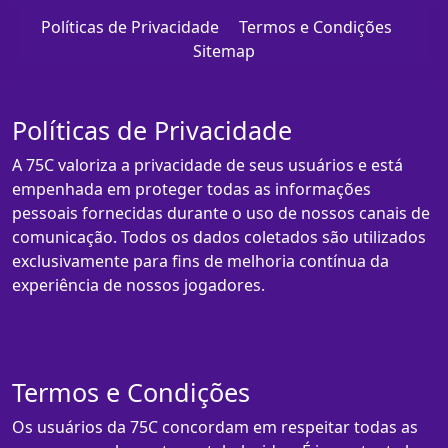
Políticas de Privacidade
Termos e Condições
Sitemap
Políticas de Privacidade
A 75C valoriza a privacidade de seus usuários e está
empenhada em proteger todas as informações
pessoais fornecidas durante o uso de nossos canais de
comunicação. Todos os dados coletados são utilizados
exclusivamente para fins de melhoria contínua da
experiência de nossos jogadores.
Termos e Condições
Os usuários da 75C concordam em respeitar todas as