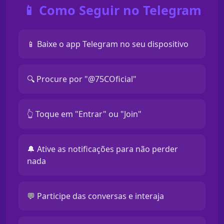
📱 Como Seguir no Telegram
📱 Baixe o app Telegram no seu dispositivo
🔍 Procure por "@75COficial"
👆 Toque em "Entrar" ou "Join"
🔔 Ative as notificações para não perder
nada
💬 Participe das conversas e interaja