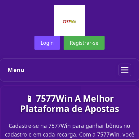
Login
Registrar-se
Menu
📱 7577Win A Melhor
Plataforma de Apostas
Cadastre-se na 7577Win para ganhar bônus no
cadastro e em cada recarga. Com a 7577Win, você