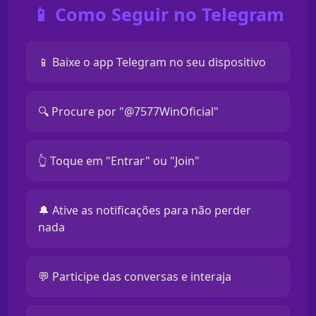
📱 Como Seguir no Telegram
📱 Baixe o app Telegram no seu dispositivo
🔍 Procure por "@7577WinOficial"
👆 Toque em "Entrar" ou "Join"
🔔 Ative as notificações para não perder
nada
💬 Participe das conversas e interaja