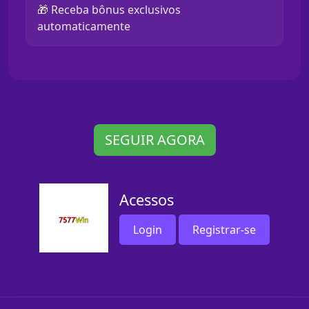
🎁 Receba bônus exclusivos
automaticamente
SEGUIR AGORA
Acessos
Login
Registrar-se