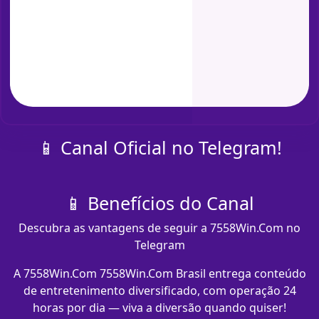
📱 Canal Oficial no Telegram!
📱 Benefícios do Canal
Descubra as vantagens de seguir a 7558Win.Com no
Telegram
A 7558Win.Com 7558Win.Com Brasil entrega conteúdo
de entretenimento diversificado, com operação 24
horas por dia — viva a diversão quando quiser!