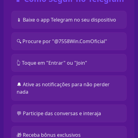
📱 Baixe o app Telegram no seu dispositivo
🔍 Procure por "@7558Win.ComOficial"
👆 Toque em "Entrar" ou "Join"
🔔 Ative as notificações para não perder
nada
💬 Participe das conversas e interaja
🎁 Receba bônus exclusivos