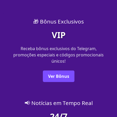
🎁 Bônus Exclusivos
VIP
Receba bônus exclusivos do Telegram,
promoções especiais e códigos promocionais
únicos!
Ver Bônus
📢 Notícias em Tempo Real
24/7