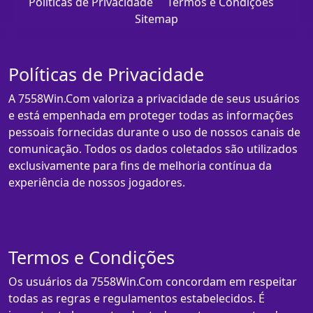
Políticas de Privacidade
Termos e Condições
Sitemap
Políticas de Privacidade
A 7558Win.Com valoriza a privacidade de seus usuários
e está empenhada em proteger todas as informações
pessoais fornecidas durante o uso de nossos canais de
comunicação. Todos os dados coletados são utilizados
exclusivamente para fins de melhoria contínua da
experiência de nossos jogadores.
Termos e Condições
Os usuários da 7558Win.Com concordam em respeitar
todas as regras e regulamentos estabelecidos. É