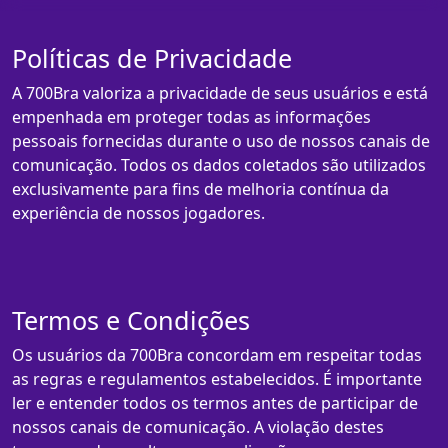
Políticas de Privacidade
A 700Bra valoriza a privacidade de seus usuários e está
empenhada em proteger todas as informações
pessoais fornecidas durante o uso de nossos canais de
comunicação. Todos os dados coletados são utilizados
exclusivamente para fins de melhoria contínua da
experiência de nossos jogadores.
Termos e Condições
Os usuários da 700Bra concordam em respeitar todas
as regras e regulamentos estabelecidos. É importante
ler e entender todos os termos antes de participar de
nossos canais de comunicação. A violação destes