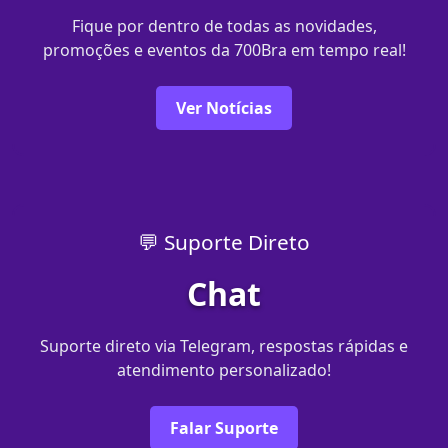
Fique por dentro de todas as novidades,
promoções e eventos da 700Bra em tempo real!
Ver Notícias
💬 Suporte Direto
Chat
Suporte direto via Telegram, respostas rápidas e
atendimento personalizado!
Falar Suporte