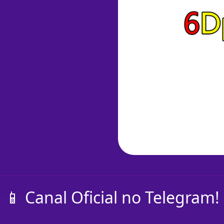
📱 Canal Oficial no Telegram!