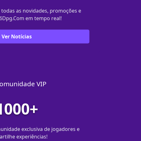
e todas as novidades, promoções e
 6Dpg.Com em tempo real!
Ver Notícias
Comunidade VIP
1000+
unidade exclusiva de jogadores e
rtilhe experiências!