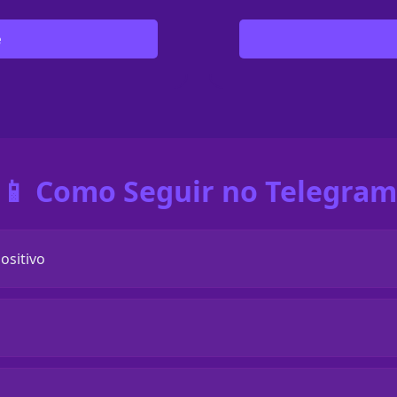
e
📱 Como Seguir no Telegram
ositivo