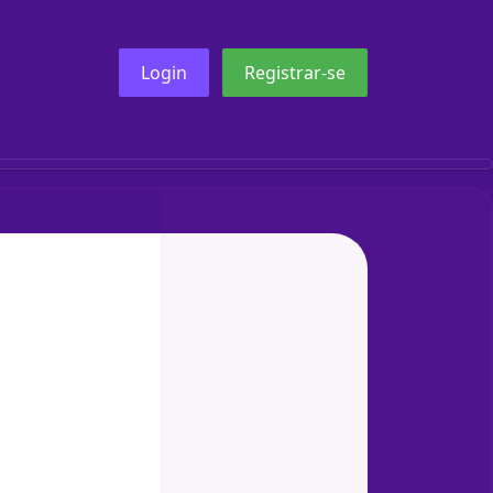
Login
Registrar-se