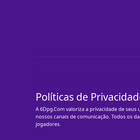
Políticas de Privacida
A 6Dpg.Com valoriza a privacidade de seus
nossos canais de comunicação. Todos os dad
jogadores.