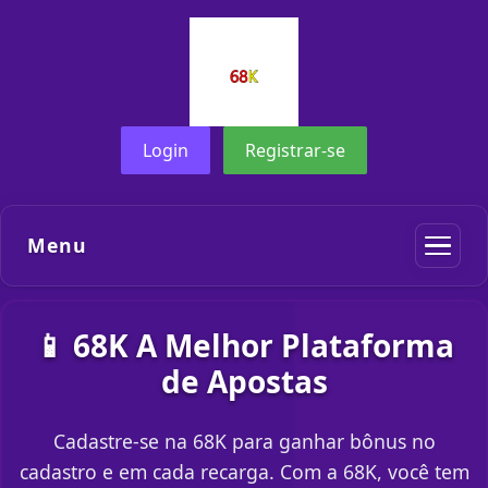
Login
Registrar-se
Menu
📱 68K A Melhor Plataforma
de Apostas
Cadastre-se na 68K para ganhar bônus no
cadastro e em cada recarga. Com a 68K, você tem