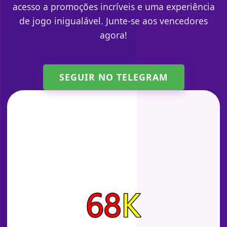
acesso a promoções incríveis e uma experiência
de jogo inigualável. Junte-se aos vencedores
agora!
SEGUIR NO TELEGRAM