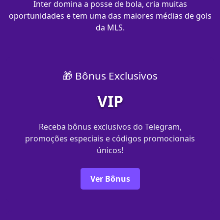
Inter domina a posse de bola, cria muitas
oportunidades e tem uma das maiores médias de gols
da MLS.
🎁 Bônus Exclusivos
VIP
Receba bônus exclusivos do Telegram,
promoções especiais e códigos promocionais
únicos!
Ver Bônus