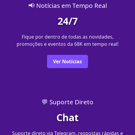
📢 Notícias em Tempo Real
24/7
Fique por dentro de todas as novidades,
promoções e eventos da 68K em tempo real!
Ver Notícias
💬 Suporte Direto
Chat
Suporte direto via Telegram, respostas rápidas e