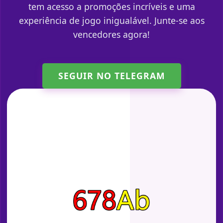
tem acesso a promoções incríveis e uma
experiência de jogo inigualável. Junte-se aos
vencedores agora!
SEGUIR NO TELEGRAM