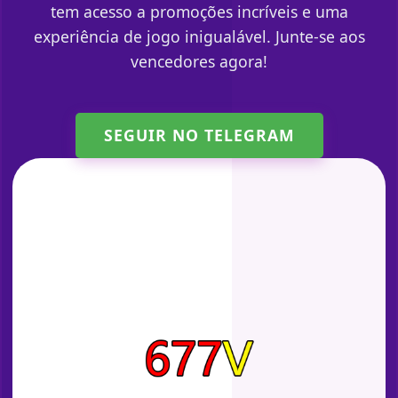
tem acesso a promoções incríveis e uma
experiência de jogo inigualável. Junte-se aos
vencedores agora!
SEGUIR NO TELEGRAM