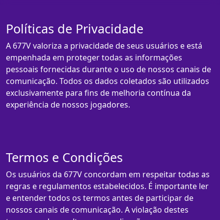
Políticas de Privacidade
A 677V valoriza a privacidade de seus usuários e está
empenhada em proteger todas as informações
pessoais fornecidas durante o uso de nossos canais de
comunicação. Todos os dados coletados são utilizados
exclusivamente para fins de melhoria contínua da
experiência de nossos jogadores.
Termos e Condições
Os usuários da 677V concordam em respeitar todas as
regras e regulamentos estabelecidos. É importante ler
e entender todos os termos antes de participar de
nossos canais de comunicação. A violação destes