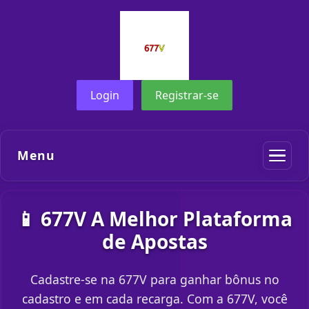
Login
Registrar-se
Menu
📱 677V A Melhor Plataforma
de Apostas
Cadastre-se na 677V para ganhar bônus no
cadastro e em cada recarga. Com a 677V, você