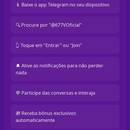
📱 Baixe o app Telegram no seu dispositivo
🔍 Procure por "@677VOficial"
👆 Toque em "Entrar" ou "Join"
🔔 Ative as notificações para não perder
nada
💬 Participe das conversas e interaja
🎁 Receba bônus exclusivos
automaticamente