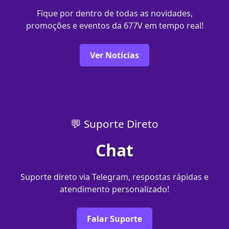
Fique por dentro de todas as novidades,
promoções e eventos da 677V em tempo real!
Ver Notícias
💬 Suporte Direto
Chat
Suporte direto via Telegram, respostas rápidas e
atendimento personalizado!
Falar Suporte