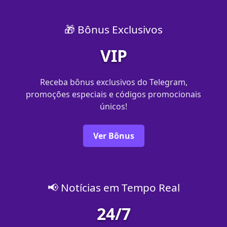
🎁 Bônus Exclusivos
VIP
Receba bônus exclusivos do Telegram,
promoções especiais e códigos promocionais
únicos!
Ver Bônus
📢 Notícias em Tempo Real
24/7