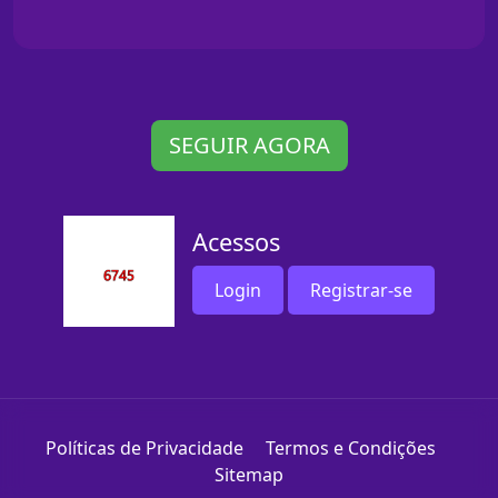
SEGUIR AGORA
Acessos
Login
Registrar-se
Políticas de Privacidade
Termos e Condições
Sitemap