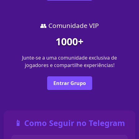
👥 Comunidade VIP
1000+
Junte-se a uma comunidade exclusiva de
jogadores e compartilhe experiências!
Entrar Grupo
📱 Como Seguir no Telegram