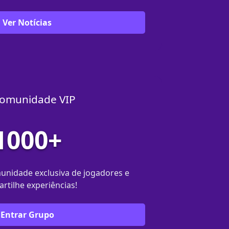
Ver Notícias
Comunidade VIP
1000+
unidade exclusiva de jogadores e
rtilhe experiências!
Entrar Grupo