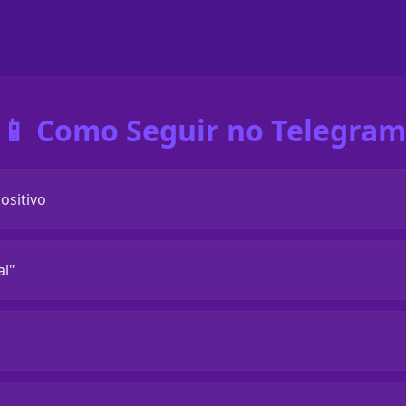
📱 Como Seguir no Telegram
ositivo
al"