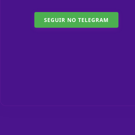
SEGUIR NO TELEGRAM