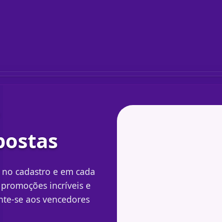
postas
 no cadastro e em cada
 promoções incríveis e
unte-se aos vencedores