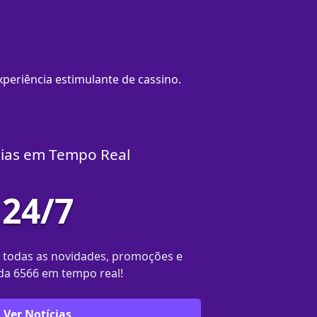
periência estimulante de cassino.
cias em Tempo Real
24/7
e todas as novidades, promoções e
da 6566 em tempo real!
Ver Notícias