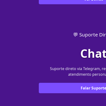
💬 Suporte Di
Cha
Suporte direto via Telegram, r
atendimento persona
Falar Suport