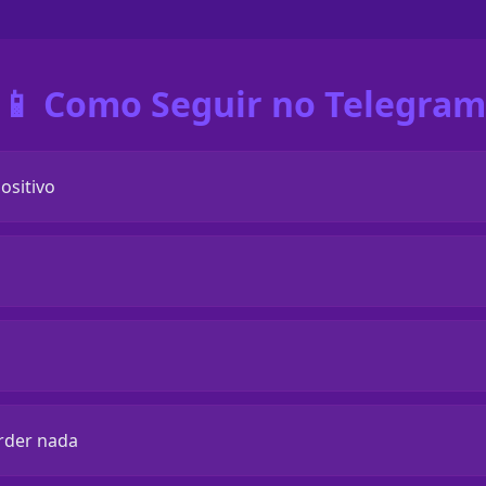
📱 Como Seguir no Telegram
ositivo
erder nada