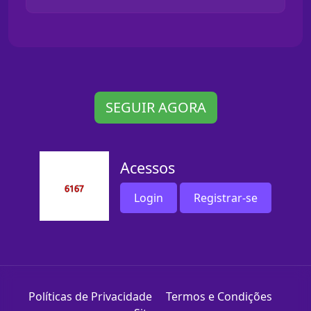
SEGUIR AGORA
Acessos
Login
Registrar-se
Políticas de Privacidade
Termos e Condições