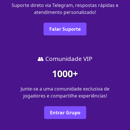
Suporte direto via Telegram, respostas rápidas e
atendimento personalizado!
Falar Suporte
👥 Comunidade VIP
1000+
Junte-se a uma comunidade exclusiva de
jogadores e compartilhe experiências!
Entrar Grupo