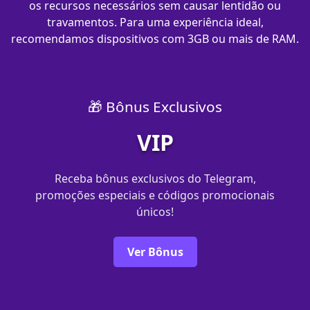
os recursos necessários sem causar lentidão ou
travamentos. Para uma experiência ideal,
recomendamos dispositivos com 3GB ou mais de RAM.
🎁 Bônus Exclusivos
VIP
Receba bônus exclusivos do Telegram,
promoções especiais e códigos promocionais
únicos!
Ver Bônus