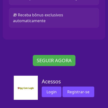
🎁 Receba bônus exclusivos
automaticamente
SEGUIR AGORA
Acessos
Login
Registrar-se