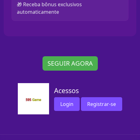
🎁 Receba bônus exclusivos
automaticamente
SEGUIR AGORA
Acessos
Login
Registrar-se