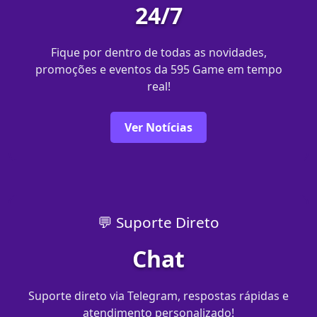
24/7
Fique por dentro de todas as novidades,
promoções e eventos da 595 Game em tempo
real!
Ver Notícias
💬 Suporte Direto
Chat
Suporte direto via Telegram, respostas rápidas e
atendimento personalizado!