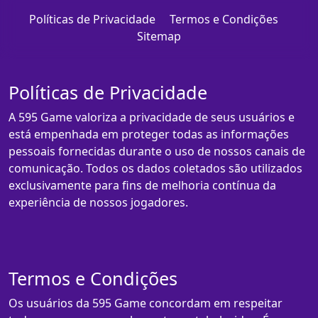
Políticas de Privacidade
Termos e Condições
Sitemap
Políticas de Privacidade
A 595 Game valoriza a privacidade de seus usuários e
está empenhada em proteger todas as informações
pessoais fornecidas durante o uso de nossos canais de
comunicação. Todos os dados coletados são utilizados
exclusivamente para fins de melhoria contínua da
experiência de nossos jogadores.
Termos e Condições
Os usuários da 595 Game concordam em respeitar