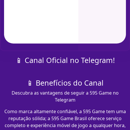
📱 Canal Oficial no Telegram!
📱 Benefícios do Canal
Descubra as vantagens de seguir a 595 Game no
Telegram
Como marca altamente confiável, a 595 Game tem uma
reputação sólida; a 595 Game Brasil oferece serviço
completo e experiência móvel de jogo a qualquer hora,