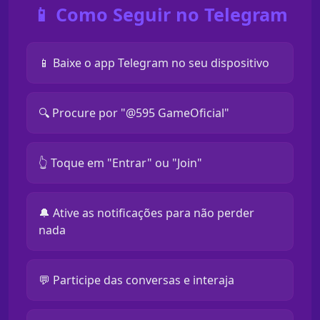
📱 Como Seguir no Telegram
📱 Baixe o app Telegram no seu dispositivo
🔍 Procure por "@595 GameOficial"
👆 Toque em "Entrar" ou "Join"
🔔 Ative as notificações para não perder
nada
💬 Participe das conversas e interaja