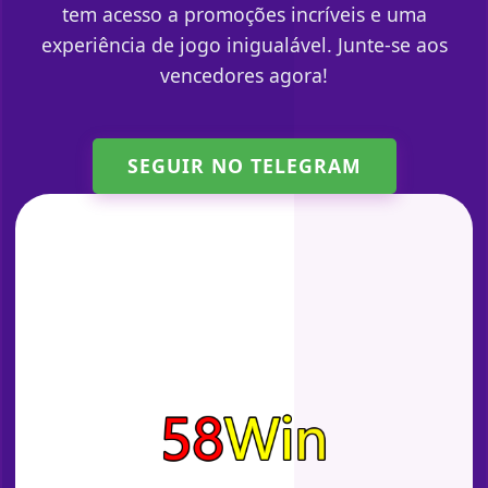
tem acesso a promoções incríveis e uma
experiência de jogo inigualável. Junte-se aos
vencedores agora!
SEGUIR NO TELEGRAM