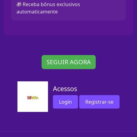
🎁 Receba bônus exclusivos
automaticamente
SEGUIR AGORA
Acessos
Login
Registrar-se