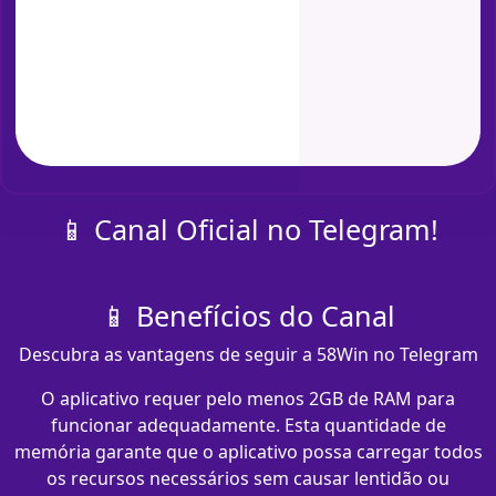
📱 Canal Oficial no Telegram!
📱 Benefícios do Canal
Descubra as vantagens de seguir a 58Win no Telegram
O aplicativo requer pelo menos 2GB de RAM para
funcionar adequadamente. Esta quantidade de
memória garante que o aplicativo possa carregar todos
os recursos necessários sem causar lentidão ou