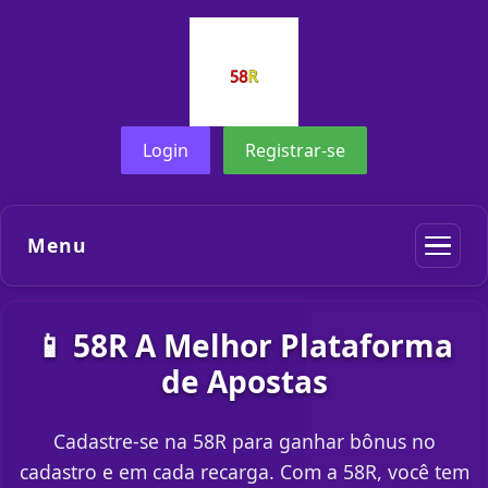
Login
Registrar-se
Menu
📱 58R A Melhor Plataforma
de Apostas
Cadastre-se na 58R para ganhar bônus no
cadastro e em cada recarga. Com a 58R, você tem