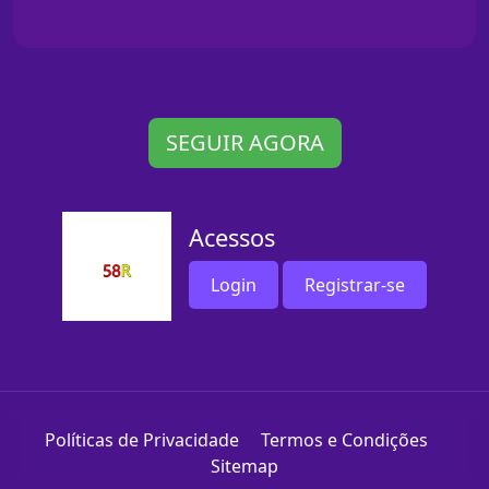
SEGUIR AGORA
Acessos
Login
Registrar-se
Políticas de Privacidade
Termos e Condições
Sitemap