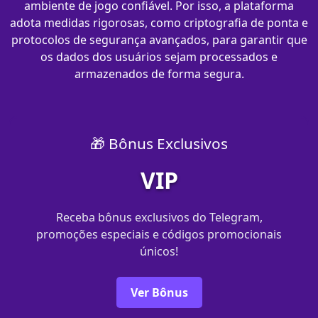
ambiente de jogo confiável. Por isso, a plataforma
adota medidas rigorosas, como criptografia de ponta e
protocolos de segurança avançados, para garantir que
os dados dos usuários sejam processados e
armazenados de forma segura.
🎁 Bônus Exclusivos
VIP
Receba bônus exclusivos do Telegram,
promoções especiais e códigos promocionais
únicos!
Ver Bônus