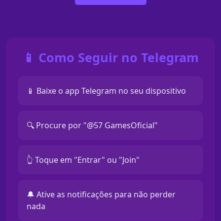
📱 Como Seguir no Telegram
📱 Baixe o app Telegram no seu dispositivo
🔍 Procure por "@57 GamesOficial"
👆 Toque em "Entrar" ou "Join"
🔔 Ative as notificações para não perder
nada