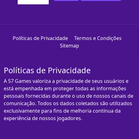
Políticas de Privacidade
Termos e Condições
Sitemap
Políticas de Privacidade
A 57 Games valoriza a privacidade de seus usuários e
está empenhada em proteger todas as informações
pessoais fornecidas durante o uso de nossos canais de
comunicação. Todos os dados coletados são utilizados
exclusivamente para fins de melhoria contínua da
experiência de nossos jogadores.