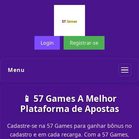
Login
Registrar-se
Menu
📱 57 Games A Melhor
Plataforma de Apostas
Cadastre-se na 57 Games para ganhar bônus no
cadastro e em cada recarga. Com a 57 Games,