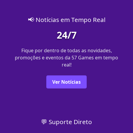
📢 Notícias em Tempo Real
24/7
Fique por dentro de todas as novidades,
promoções e eventos da 57 Games em tempo
real!
Ver Notícias
💬 Suporte Direto