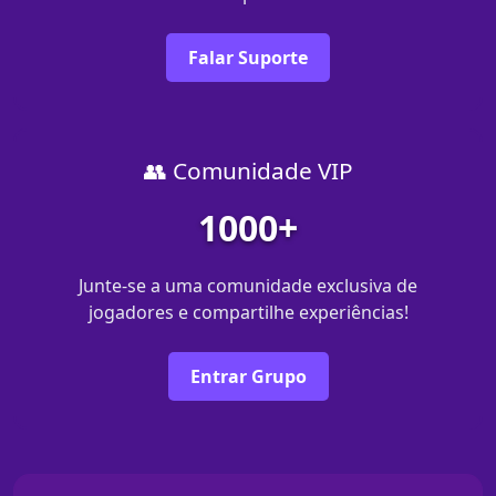
Falar Suporte
👥 Comunidade VIP
1000+
Junte-se a uma comunidade exclusiva de
jogadores e compartilhe experiências!
Entrar Grupo