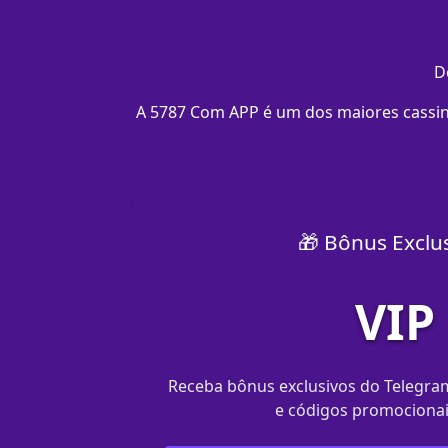
D
A 5787 Com APP é um dos maiores cassino
🎁 Bônus Exclu
VIP
Receba bônus exclusivos do Telegra
e códigos promocionai