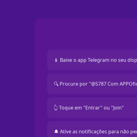
📱 Baixe o app Telegram no seu disp
🔍 Procure por "@5787 Com APPOfic
👆 Toque em "Entrar" ou "Join"
🔔 Ative as notificações para não p