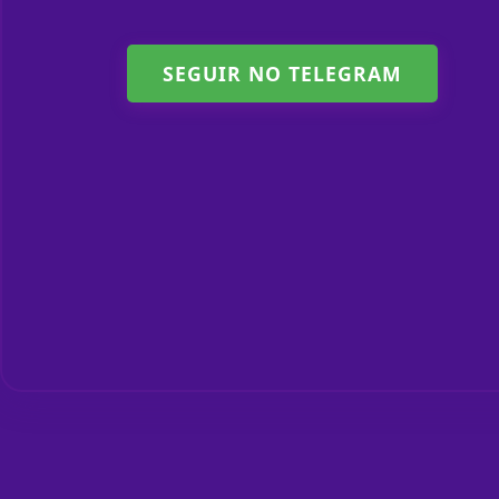
SEGUIR NO TELEGRAM