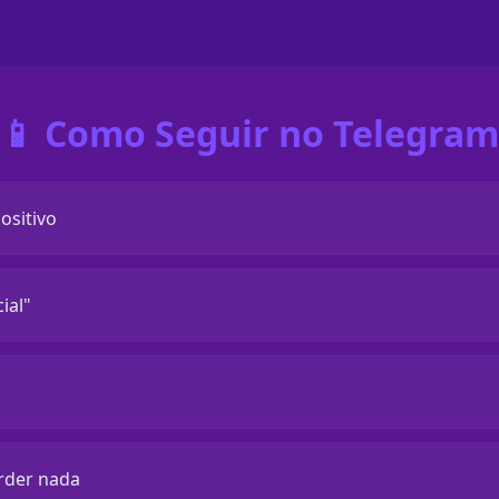
📱 Como Seguir no Telegram
ositivo
ial"
erder nada