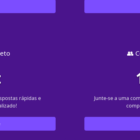
reto
👥 
t
espostas rápidas e
Junte-se a uma com
lizado!
compa
e