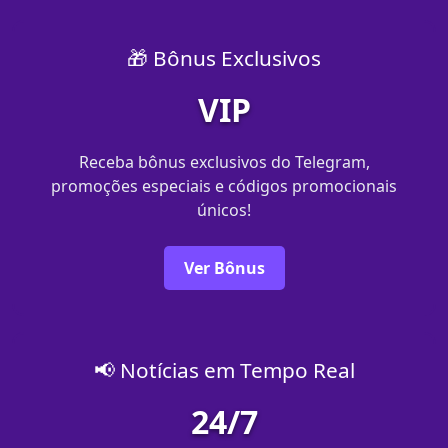
🎁 Bônus Exclusivos
VIP
Receba bônus exclusivos do Telegram,
promoções especiais e códigos promocionais
únicos!
Ver Bônus
📢 Notícias em Tempo Real
24/7