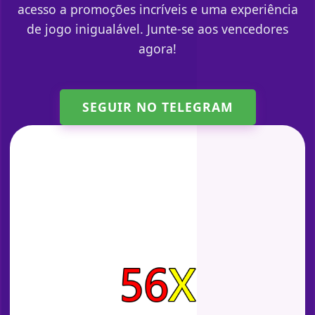
acesso a promoções incríveis e uma experiência
de jogo inigualável. Junte-se aos vencedores
agora!
SEGUIR NO TELEGRAM