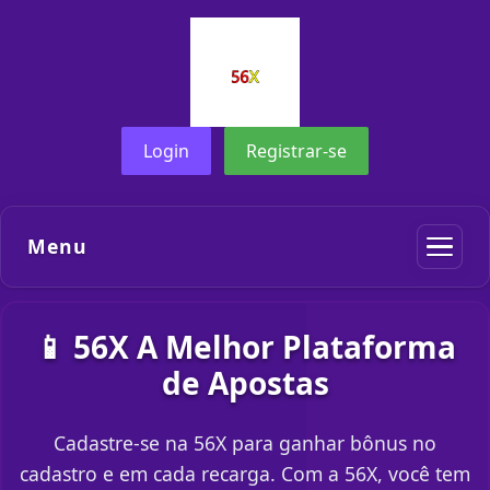
Login
Registrar-se
Menu
📱 56X A Melhor Plataforma
de Apostas
Cadastre-se na 56X para ganhar bônus no
cadastro e em cada recarga. Com a 56X, você tem