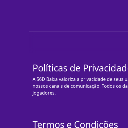
Políticas de Privacida
A 56D Baixa valoriza a privacidade de seus
nossos canais de comunicação. Todos os dad
jogadores.
Termos e Condições