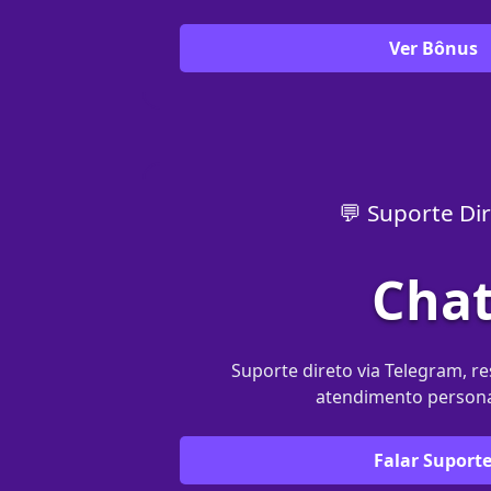
Ver Bônus
💬 Suporte Di
Cha
Suporte direto via Telegram, r
atendimento persona
Falar Suport