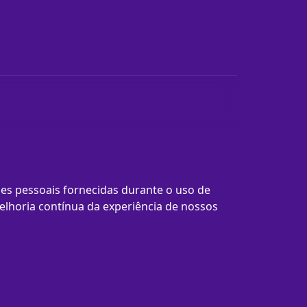
es pessoais fornecidas durante o uso de
elhoria contínua da experiência de nossos