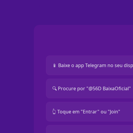
📱 Baixe o app Telegram no seu disp
🔍 Procure por "@56D BaixaOficial"
👆 Toque em "Entrar" ou "Join"