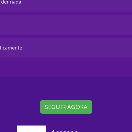
erder nada
a
aticamente
SEGUIR AGORA