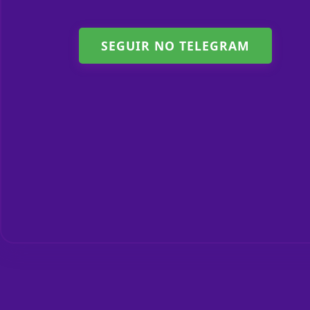
SEGUIR NO TELEGRAM