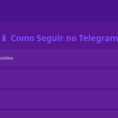
📱 Como Seguir no Telegram
ositivo