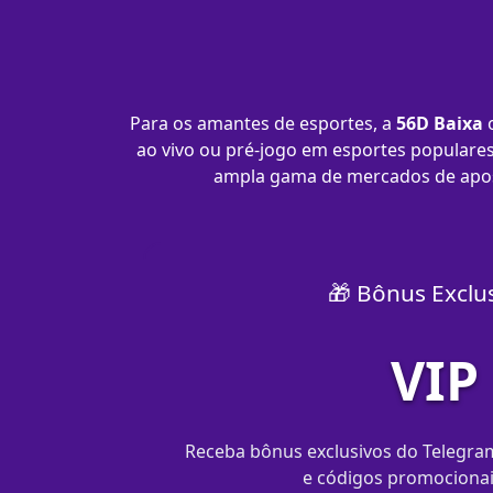
Para os amantes de esportes, a
56D Baixa
o
ao vivo ou pré-jogo em esportes populares
ampla gama de mercados de apos
🎁 Bônus Exclu
VIP
Receba bônus exclusivos do Telegra
e códigos promocionai