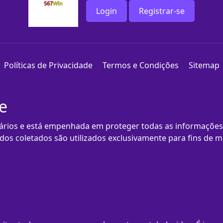
Login
Registrar-se
Políticas de Privacidade
Termos e Condições
Sitemap
de
uários e está empenhada em proteger todas as informações
os coletados são utilizados exclusivamente para fins de m