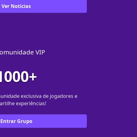
Ver Notícias
Comunidade VIP
1000+
unidade exclusiva de jogadores e
rtilhe experiências!
Entrar Grupo