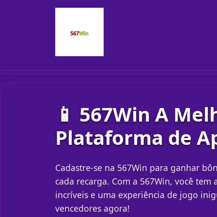
📱 567Win A Mel
Plataforma de A
Cadastre-se na 567Win para ganhar bôn
cada recarga. Com a 567Win, você tem 
incríveis e uma experiência de jogo inig
vencedores agora!