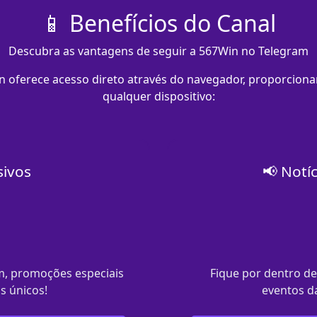
📱 Benefícios do Canal
Descubra as vantagens de seguir a 567Win no Telegram
in oferece acesso direto através do navegador, proporcion
qualquer dispositivo:
sivos
📢 Notí
m, promoções especiais
Fique por dentro d
s únicos!
eventos d