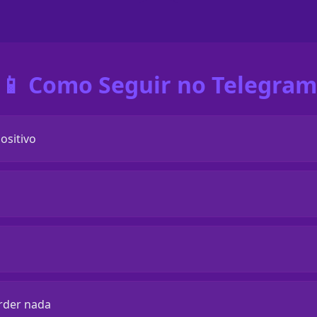
📱 Como Seguir no Telegram
ositivo
erder nada