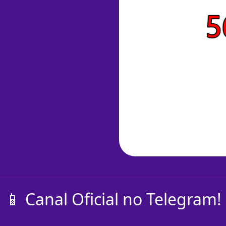
📱 Canal Oficial no Telegram!