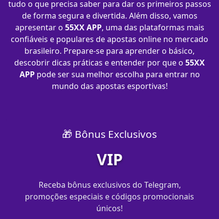
tudo o que precisa saber para dar os primeiros passos
de forma segura e divertida. Além disso, vamos
apresentar o
55XX APP
, uma das plataformas mais
confiáveis e populares de apostas online no mercado
brasileiro. Prepare-se para aprender o básico,
descobrir dicas práticas e entender por que o
55XX
APP
pode ser sua melhor escolha para entrar no
mundo das apostas esportivas!
🎁 Bônus Exclusivos
VIP
Receba bônus exclusivos do Telegram,
promoções especiais e códigos promocionais
únicos!