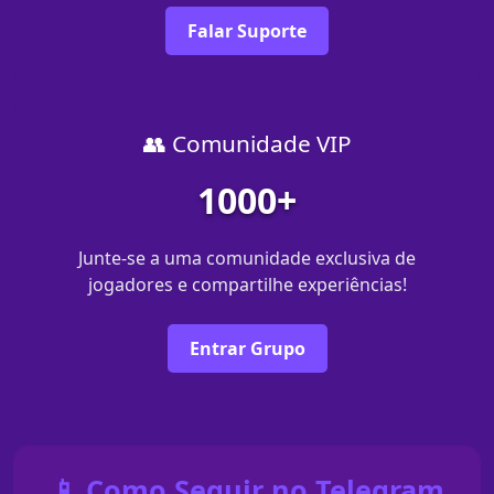
Falar Suporte
👥 Comunidade VIP
1000+
Junte-se a uma comunidade exclusiva de
jogadores e compartilhe experiências!
Entrar Grupo
📱 Como Seguir no Telegram