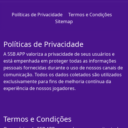
Políticas de Privacidade
Termos e Condições
Sitemap
Políticas de Privacidade
A 55B APP valoriza a privacidade de seus usuários e
está empenhada em proteger todas as informações
pessoais fornecidas durante o uso de nossos canais de
comunicação. Todos os dados coletados são utilizados
exclusivamente para fins de melhoria contínua da
experiência de nossos jogadores.
Termos e Condições