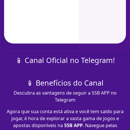
📱 Canal Oficial no Telegram!
📱 Benefícios do Canal
Descubra as vantagens de seguir a 55B APP no
Telegram
Agora que sua conta está ativa e você tem saldo para
jogar, é hora de explorar a vasta gama de jogos e
apostas disponíveis na
55B APP
. Navegue pelas