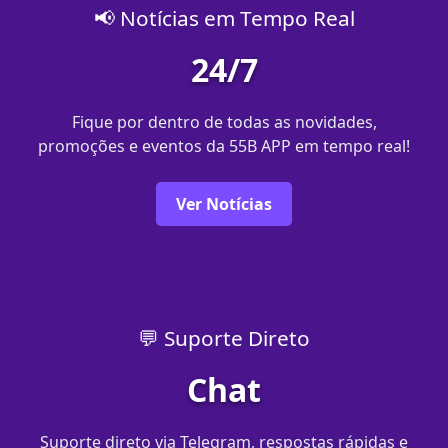
📢 Notícias em Tempo Real
24/7
Fique por dentro de todas as novidades,
promoções e eventos da 55B APP em tempo real!
Ver Notícias
💬 Suporte Direto
Chat
Suporte direto via Telegram, respostas rápidas e