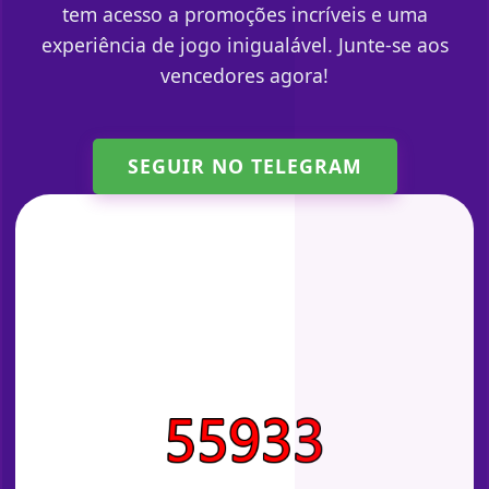
tem acesso a promoções incríveis e uma
experiência de jogo inigualável. Junte-se aos
vencedores agora!
SEGUIR NO TELEGRAM