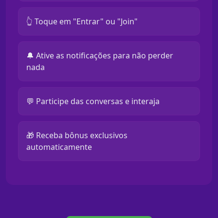
👆 Toque em "Entrar" ou "Join"
🔔 Ative as notificações para não perder
nada
💬 Participe das conversas e interaja
🎁 Receba bônus exclusivos
automaticamente