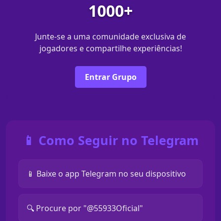
1000+
Junte-se a uma comunidade exclusiva de
jogadores e compartilhe experiências!
Entrar Grupo
📱 Como Seguir no Telegram
📱 Baixe o app Telegram no seu dispositivo
🔍 Procure por "@55933Oficial"