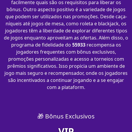
facilmente quais são os requisitos para liberar os
bônus. Outro aspecto positivo é a variedade de jogos
que podem ser utilizados nas promoções. Desde caça-
níqueis até jogos de mesa, como roleta e blackjack, os
jogadores têm a liberdade de explorar diferentes tipos
de jogos enquanto aproveitam as ofertas. Além disso, o
programa de fidelidade do
55933
recompensa os
jogadores frequentes com bônus exclusivos,
promoções personalizadas e acesso a torneios com
prêmios significativos. Isso propicia um ambiente de
jogo mais seguro e recompensador, onde os jogadores
são incentivados a continuar jogando e a se engajar
com a plataform.
🎁 Bônus Exclusivos
VIP