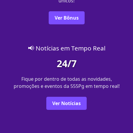
únicos!
Ver Bônus
📢 Notícias em Tempo Real
24/7
Fique por dentro de todas as novidades,
promoções e eventos da 555Pg em tempo real!
Ver Notícias