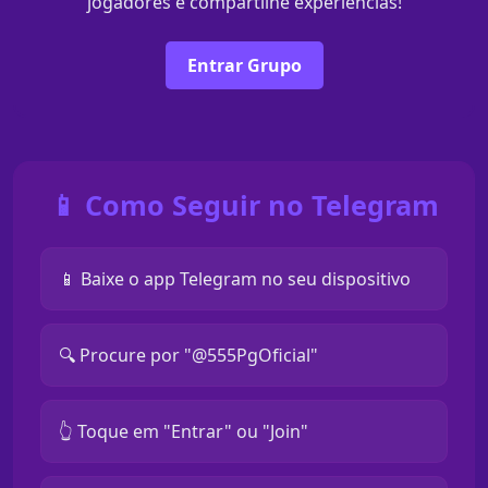
jogadores e compartilhe experiências!
Entrar Grupo
📱 Como Seguir no Telegram
📱 Baixe o app Telegram no seu dispositivo
🔍 Procure por "@555PgOficial"
👆 Toque em "Entrar" ou "Join"