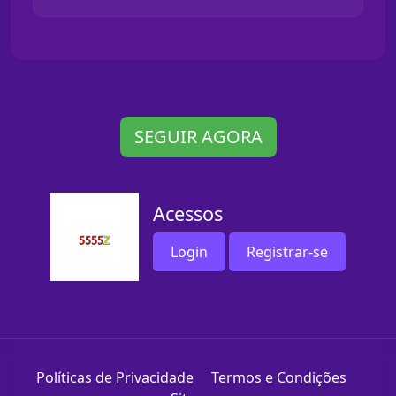
SEGUIR AGORA
Acessos
Login
Registrar-se
Políticas de Privacidade
Termos e Condições