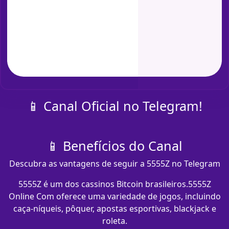
📱 Canal Oficial no Telegram!
📱 Benefícios do Canal
Descubra as vantagens de seguir a 5555Z no Telegram
5555Z é um dos cassinos Bitcoin brasileiros.5555Z
Online Com oferece uma variedade de jogos, incluindo
caça-níqueis, pôquer, apostas esportivas, blackjack e
roleta.