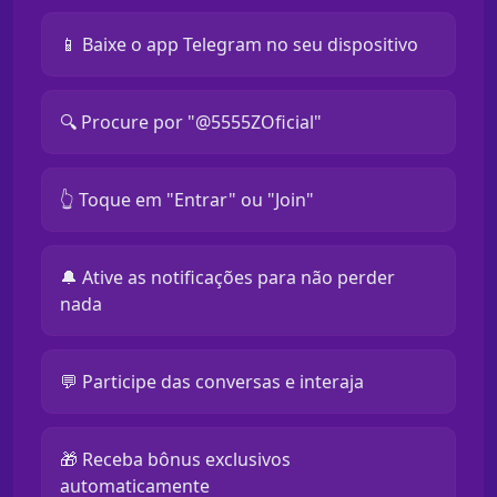
📱 Baixe o app Telegram no seu dispositivo
🔍 Procure por "@5555ZOficial"
👆 Toque em "Entrar" ou "Join"
🔔 Ative as notificações para não perder
nada
💬 Participe das conversas e interaja
🎁 Receba bônus exclusivos
automaticamente