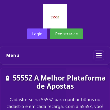
Login
Registrar-se
Menu
📱 5555Z A Melhor Plataforma
de Apostas
Cadastre-se na 5555Z para ganhar bônus no
cadastro e em cada recarga. Com a 5555Z, você