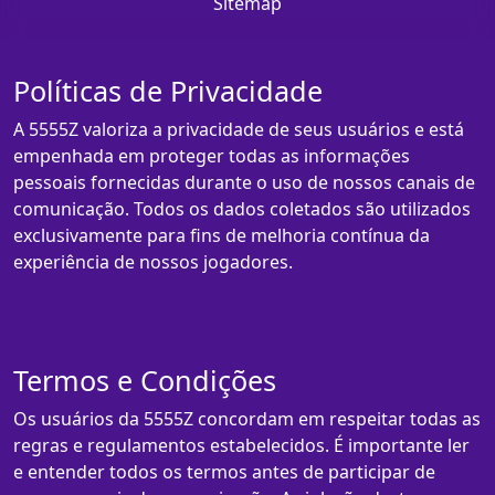
Sitemap
Políticas de Privacidade
A 5555Z valoriza a privacidade de seus usuários e está
empenhada em proteger todas as informações
pessoais fornecidas durante o uso de nossos canais de
comunicação. Todos os dados coletados são utilizados
exclusivamente para fins de melhoria contínua da
experiência de nossos jogadores.
Termos e Condições
Os usuários da 5555Z concordam em respeitar todas as
regras e regulamentos estabelecidos. É importante ler
e entender todos os termos antes de participar de