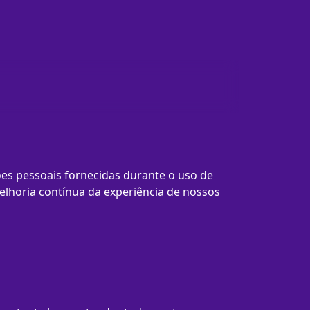
es pessoais fornecidas durante o uso de
elhoria contínua da experiência de nossos