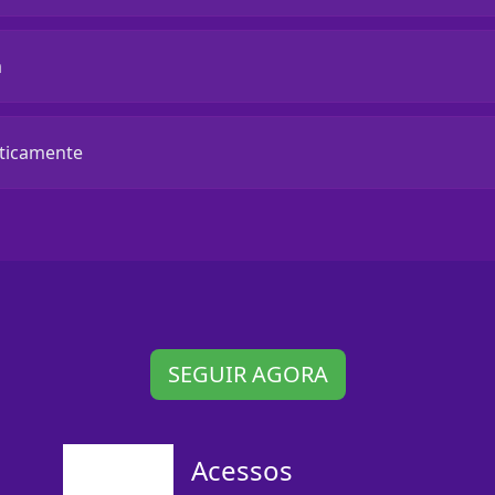
a
aticamente
SEGUIR AGORA
Acessos