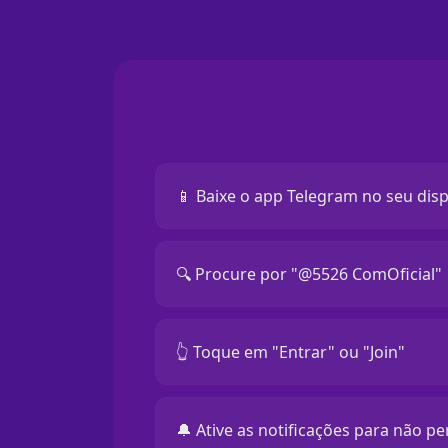
📱 Baixe o app Telegram no seu disp
🔍 Procure por "@5526 ComOficial"
👆 Toque em "Entrar" ou "Join"
🔔 Ative as notificações para não p