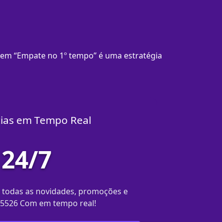
r em “Empate no 1º tempo” é uma estratégia
cias em Tempo Real
24/7
e todas as novidades, promoções e
 5526 Com em tempo real!