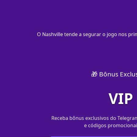
O Nashville tende a segurar o jogo nos pr
🎁 Bônus Exclu
VIP
Receba bônus exclusivos do Telegra
e códigos promocionai