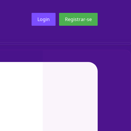
Login
Registrar-se