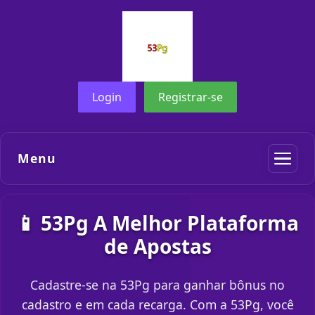
Login
Registrar-se
Menu
📱 53Pg A Melhor Plataforma
de Apostas
Cadastre-se na 53Pg para ganhar bônus no
cadastro e em cada recarga. Com a 53Pg, você