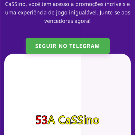
CaSSino, você tem acesso a promoções incríveis e
uma experiência de jogo inigualável. Junte-se aos
vencedores agora!
SEGUIR NO TELEGRAM