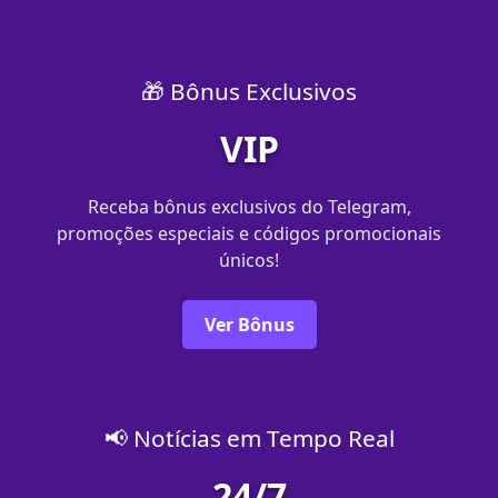
🎁 Bônus Exclusivos
VIP
Receba bônus exclusivos do Telegram,
promoções especiais e códigos promocionais
únicos!
Ver Bônus
📢 Notícias em Tempo Real
24/7