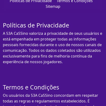
Políticas de Privacidade
Termos e Condições
Sitemap
Políticas de Privacidade
A 53A CaSSino valoriza a privacidade de seus usuários e
está empenhada em proteger todas as informações
pessoais fornecidas durante o uso de nossos canais de
comunicação. Todos os dados coletados são utilizados
exclusivamente para fins de melhoria contínua da
experiência de nossos jogadores.
Termos e Condições
Os usuários da 53A CaSSino concordam em respeitar
todas as regras e regulamentos estabelecidos. É