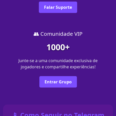
Falar Suporte
👥 Comunidade VIP
1000+
Junte-se a uma comunidade exclusiva de
jogadores e compartilhe experiências!
Entrar Grupo
📱 Como Seguir no Telegram