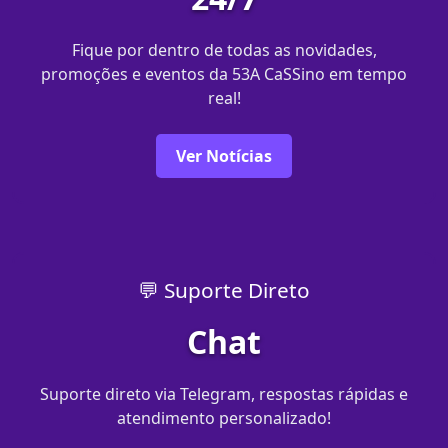
Fique por dentro de todas as novidades,
promoções e eventos da 53A CaSSino em tempo
real!
Ver Notícias
💬 Suporte Direto
Chat
Suporte direto via Telegram, respostas rápidas e
atendimento personalizado!