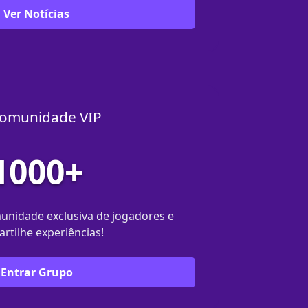
Ver Notícias
Comunidade VIP
1000+
unidade exclusiva de jogadores e
rtilhe experiências!
Entrar Grupo