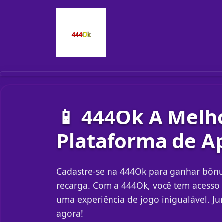
📱 444Ok A Melh
Plataforma de A
Cadastre-se na 444Ok para ganhar bônu
recarga. Com a 444Ok, você tem acesso 
uma experiência de jogo inigualável. J
agora!