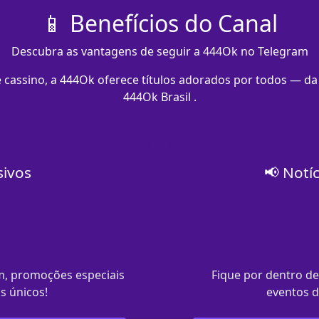
📱 Benefícios do Canal
Descubra as vantagens de seguir a 444Ok no Telegram
cassino, a 444Ok oferece títulos adorados por todos — da 
444Ok Brasil .
sivos
📢 Notí
m, promoções especiais
Fique por dentro d
s únicos!
eventos d