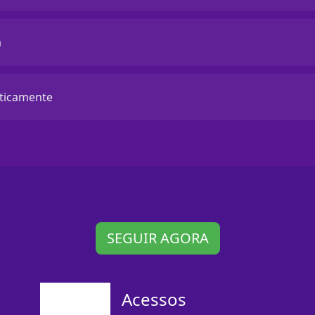
a
aticamente
SEGUIR AGORA
Acessos