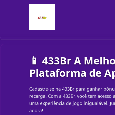
📱 433Br A Melh
Plataforma de A
Cadastre-se na 433Br para ganhar bônu
recarga. Com a 433Br, você tem acesso a
uma experiência de jogo inigualável. J
agora!