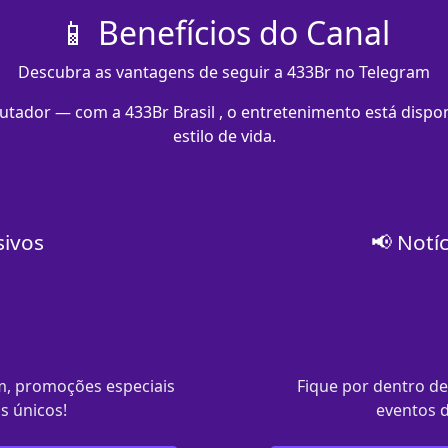
📱 Benefícios do Canal
Descubra as vantagens de seguir a 433Br no Telegram
utador — com a 433Br Brasil , o entretenimento está dispon
estilo de vida.
sivos
📢 Notí
m, promoções especiais
Fique por dentro d
s únicos!
eventos 