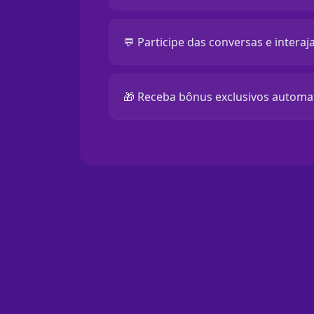
💬 Participe das conversas e interaj
🎁 Receba bônus exclusivos autom