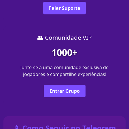
Falar Suporte
👥 Comunidade VIP
1000+
Junte-se a uma comunidade exclusiva de
jogadores e compartilhe experiências!
Entrar Grupo
📱 Como Seguir no Telegram