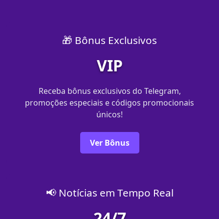
🎁 Bônus Exclusivos
VIP
Receba bônus exclusivos do Telegram,
promoções especiais e códigos promocionais
únicos!
Ver Bônus
📢 Notícias em Tempo Real
24/7