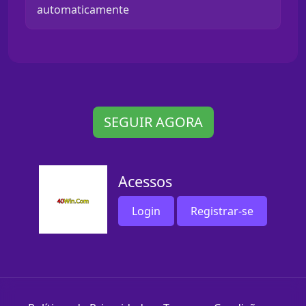
automaticamente
SEGUIR AGORA
Acessos
Login
Registrar-se