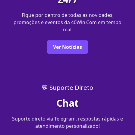
Fique por dentro de todas as novidades,
promoções e eventos da 40Win.Com em tempo
real!
Ver Notícias
💬 Suporte Direto
Chat
Suporte direto via Telegram, respostas rápidas e
atendimento personalizado!