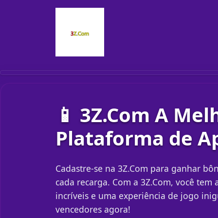
📱 3Z.Com A Mel
Plataforma de A
Cadastre-se na 3Z.Com para ganhar bôn
cada recarga. Com a 3Z.Com, você tem 
incríveis e uma experiência de jogo inig
vencedores agora!