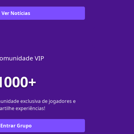
Ver Notícias
Comunidade VIP
1000+
unidade exclusiva de jogadores e
rtilhe experiências!
Entrar Grupo