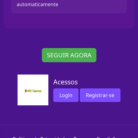
automaticamente
SEGUIR AGORA
Acessos
Login
Registrar-se