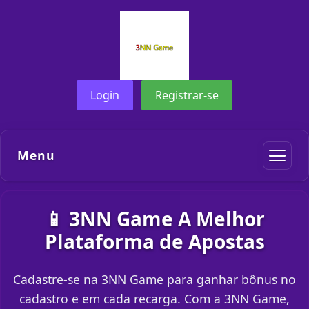
Login
Registrar-se
Menu
📱 3NN Game A Melhor
Plataforma de Apostas
Cadastre-se na 3NN Game para ganhar bônus no
cadastro e em cada recarga. Com a 3NN Game,