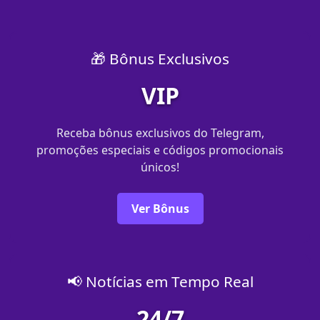
🎁 Bônus Exclusivos
VIP
Receba bônus exclusivos do Telegram,
promoções especiais e códigos promocionais
únicos!
Ver Bônus
📢 Notícias em Tempo Real
24/7