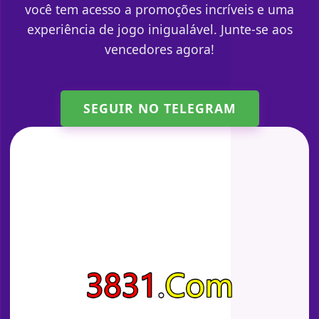
você tem acesso a promoções incríveis e uma
experiência de jogo inigualável. Junte-se aos
vencedores agora!
SEGUIR NO TELEGRAM