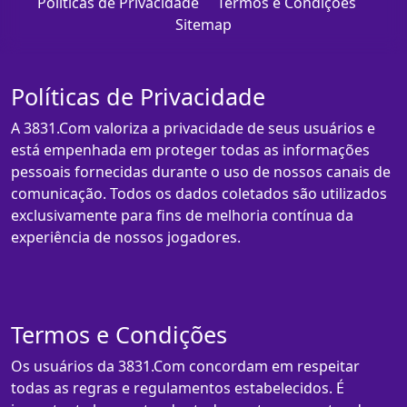
Políticas de Privacidade
Termos e Condições
Sitemap
Políticas de Privacidade
A 3831.Com valoriza a privacidade de seus usuários e
está empenhada em proteger todas as informações
pessoais fornecidas durante o uso de nossos canais de
comunicação. Todos os dados coletados são utilizados
exclusivamente para fins de melhoria contínua da
experiência de nossos jogadores.
Termos e Condições
Os usuários da 3831.Com concordam em respeitar
todas as regras e regulamentos estabelecidos. É