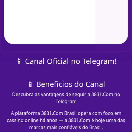
📱 Canal Oficial no Telegram!
📱 Benefícios do Canal
Descubra as vantagens de seguir a 3831.Com no
Telegram
A plataforma 3831.Com Brasil opera com foco em
cassino online há anos — a 3831.Com é hoje uma das
marcas mais confiáveis do Brasil.